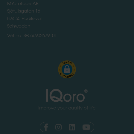
MYoroface AB
Sjötullsgatan 16
824 55 Hudiksvall
Schweden
VAT no. SE556902679101
Improve your quality of life
5.0
star
„Ich kann dieses Hilfsmittel wärmstens
rating