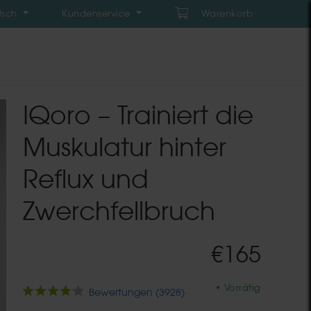
tsch
Kundenservice
Warenkorb
IQoro – Trainiert die
Muskulatur hinter
Reflux und
Zwerchfellbruch
€
165
Vorrätig
Bewertungen (
3928
)