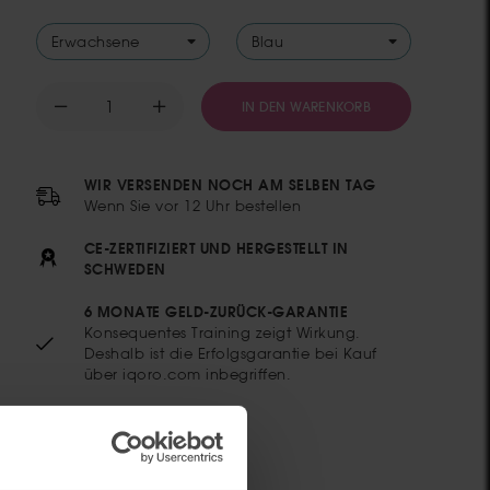
Erwachsene
Blau
IQORO
IN DEN WARENKORB
–
TRAINIERT
DIE
WIR VERSENDEN NOCH AM SELBEN TAG
MUSKULATUR
Wenn Sie vor 12 Uhr bestellen
HINTER
REFLUX
CE-ZERTIFIZIERT UND HERGESTELLT IN
UND
SCHWEDEN
ZWERCHFELLBRUCH
MENGE
6 MONATE GELD-ZURÜCK-GARANTIE
Konsequentes Training zeigt Wirkung.
Deshalb ist die Erfolgsgarantie bei Kauf
über iqoro.com inbegriffen.