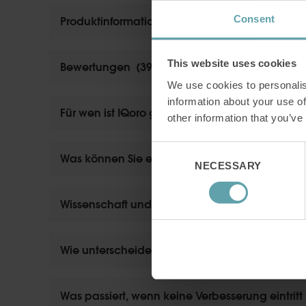
Consent
Produktinformationen
This website uses cookies
Bewertungen
(
3928
)
We use cookies to personalis
information about your use of
Für wen ist IQoro geeignet
other information that you’ve
Consent
Was können Sie erwarten und wann treten Erge
NECESSARY
Selection
Wissenschaft und Studienlage
Wie unterscheidet sich IQoro von anderen Alte
Was passiert, wenn keine Verbesserung eintritt