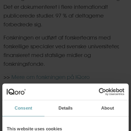
Det er dokumenteret i flere internationalt
publicerede studier. 97 % af deltagerne
forbedrede sig.
Forskningen er udført af forskerteams med
forskellige specialer ved svenske universiteter,
finansieret med statslige midler og
forskningsfonde.
>>
Mere om forskningen på IQoro
Consent
Details
About
This website uses cookies