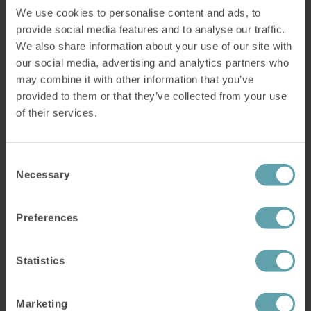
We use cookies to personalise content and ads, to
provide social media features and to analyse our traffic.
Om Bionow
We also share information about your use of our site with
our social media, advertising and analytics partners who
Bionow
er en britisk not-for-profit
may combine it with other information that you’ve
samarbejdsorganisation for udvikling inden for
provided to them or that they’ve collected from your use
biomedicin og biovidenskab. Den er placeret i
of their services.
hjertet af den biomedicinske og
biovidenskabelige sektor i det nordlige England.
Consent
Necessary
Selection
Om Bionow Awards
Preferences
Bionow Awards er et af årets store højdepunkter
inden for life science – en industri, der udvikler
Statistics
ny viden og teknologi inden for områder som
medicin og sundhed.
Marketing