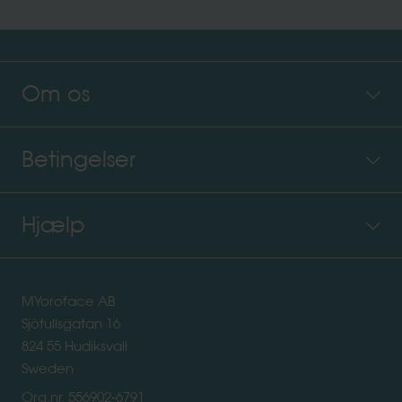
Om os
Betingelser
Hjælp
MYoroface AB
Sjötullsgatan 16
824 55 Hudiksvall
Sweden
Org.nr. 556902-6791