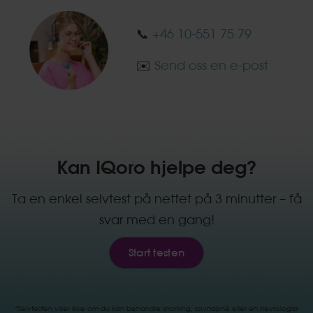
📞
+46 10-551 75 79
✉️
Send oss en e-post
Kan IQoro hjelpe deg?
Ta en enkel selvtest på nettet på 3 minutter – få
svar med en gang!
Start testen
*Selvtesten viser ikke om du kan behandle snorking, søvnapné eller en nevrologisk