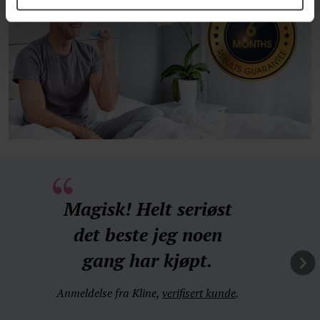
Magisk! Helt seriøst
det beste jeg noen
gang har kjøpt.
Anmeldelse fra Kline,
verifisert kunde
.