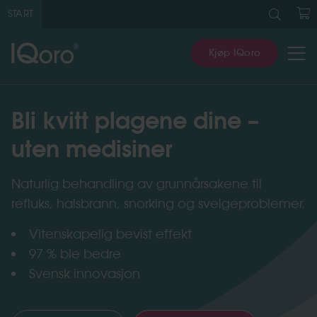
Søk
etter:
START
H
Kjøp IQoro
Bli kvitt plagene dine –
uten medisiner
Naturlig behandling av grunnårsakene til
refluks, halsbrann, snorking og svelgeproblemer.
Vitenskapelig bevist effekt
97 % ble bedre
Svensk innovasjon