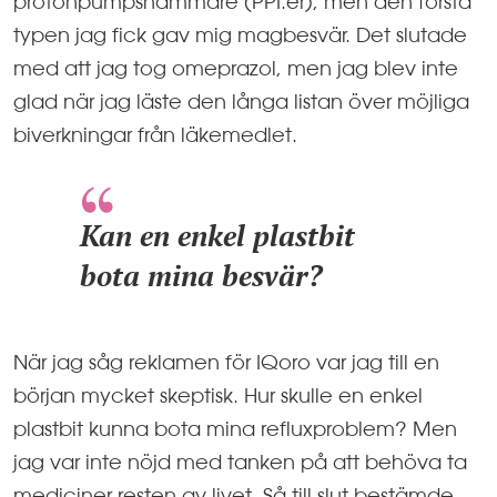
protonpumpshämmare (PPI:er), men den första
typen jag fick gav mig magbesvär. Det slutade
med att jag tog omeprazol, men jag blev inte
glad när jag läste den långa listan över möjliga
biverkningar från läkemedlet.
Kan en enkel plastbit
bota mina besvär?
När jag såg reklamen för IQoro var jag till en
början mycket skeptisk. Hur skulle en enkel
plastbit kunna bota mina refluxproblem? Men
jag var inte nöjd med tanken på att behöva ta
mediciner resten av livet. Så till slut bestämde