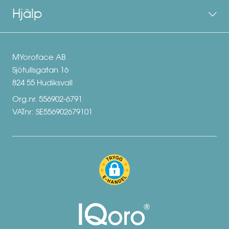
Hjälp
MYoroface AB
Sjötullsgatan 16
824 55 Hudiksvall
Org.nr. 556902-6791
VATnr: SE556902679101