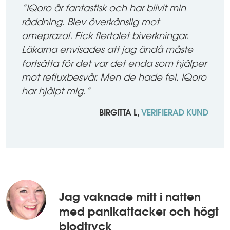
star
”IQoro är fantastisk och har blivit min
rating
räddning. Blev överkänslig mot
omeprazol. Fick flertalet biverkningar.
Läkarna envisades att jag ändå måste
fortsätta för det var det enda som hjälper
mot refluxbesvär. Men de hade fel. IQoro
har hjälpt mig.”
BIRGITTA L,
VERIFIERAD KUND
Jag vaknade mitt i natten
med panikattacker och högt
blodtryck