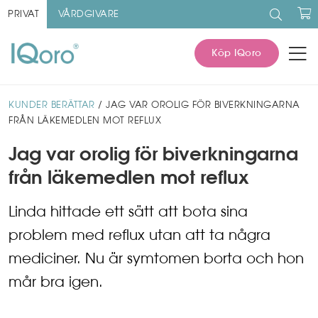
Sök
efter:
PRIVAT
VÅRDGIVARE
V
Köp IQoro
KUNDER BERÄTTAR
/ JAG VAR OROLIG FÖR BIVERKNINGARNA
FRÅN LÄKEMEDLEN MOT REFLUX
Jag var orolig för biverkningarna
från läkemedlen mot reflux
Linda hittade ett sätt att bota sina
problem med reflux utan att ta några
mediciner. Nu är symtomen borta och hon
mår bra igen.