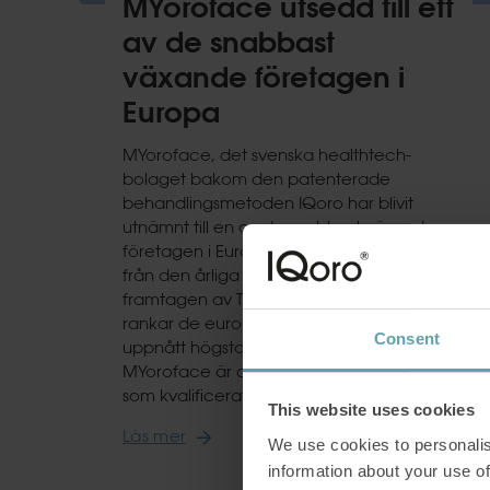
MYoroface utsedd till ett
av de snabbast
växande företagen i
Europa
MYoroface, det svenska healthtech-
bolaget bakom den patenterade
behandlingsmetoden IQoro har blivit
utnämnt till en av de snabbast växande
företagen i Europa. Utmärkelsen kommer
från den årliga rapporten FT 1000
framtagen av The Financial Times, som
rankar de europeiska företag som har
Consent
uppnått högsta tillväxt de senaste åren.
MYoroface är det enda svenska bolaget
som kvalificerat
This website uses cookies
Läs mer
We use cookies to personalis
information about your use of