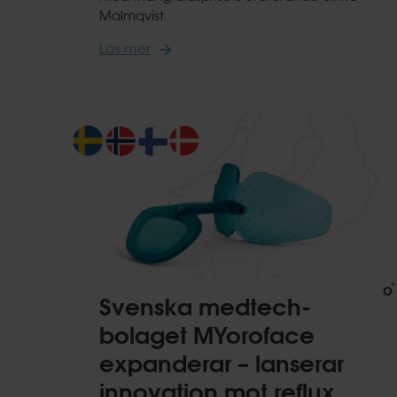
Malmqvist.
Läs mer
Svenska medtech-
bolaget MYoroface
expanderar – lanserar
innovation mot reflux