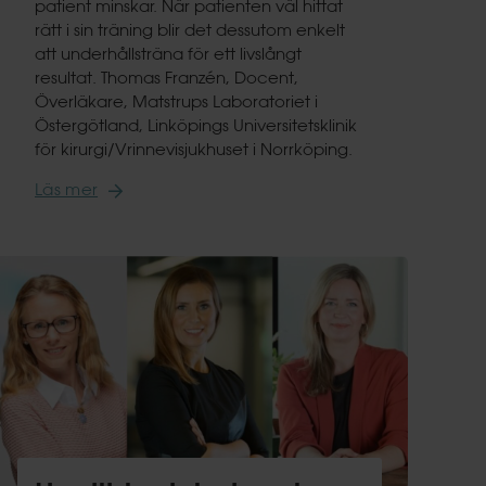
patient minskar. När patienten väl hittat
rätt i sin träning blir det dessutom enkelt
att underhållsträna för ett livslångt
resultat. Thomas Franzén, Docent,
Överläkare, Matstrups Laboratoriet i
Östergötland, Linköpings Universitetsklinik
för kirurgi/Vrinnevisjukhuset i Norrköping.
Läs mer