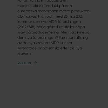
För att kunna introducera en
medicinteknisk produkt på den
europeiska marknaden måste produkten
CE-märkas. Från och med 26 maj 2021
kommer den nya MDR-förordningen
(2017/745) börja gälla. Det ställer höga
krav på producenterna. Men vad innebär
den nya förordningen? Sammanfattning
av de nya kraven i MDR Hur har
MYoroface anpassat sig efter de nya
kraven?
Läs mer