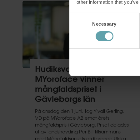
other information that you’ve
Consent
Necessary
Selection
Hudiksvallsbaserade
MYoroface vinner
mångfaldspriset i
Gävleborgs län
På onsdag den 1 juni, tog Ylvali Gerling,
VD på MYoroface AB emot årets
mångfaldspris i Gävleborg. Priset delades
ut av landshövding Per Bill tillsammans
med Mångfaldsprisets ordförande Ulrika