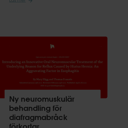
Läs mer
Ny neuromuskulär
behandling för
diafragmabråck
förkortar