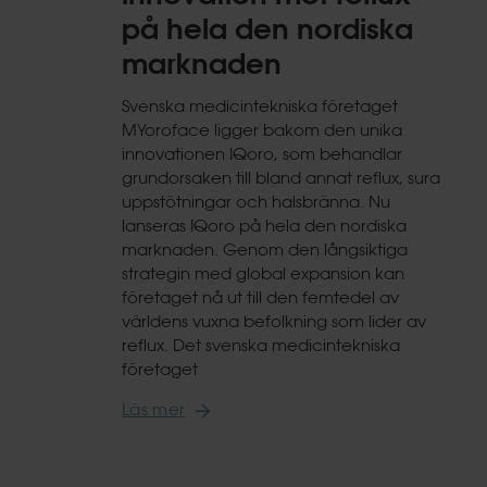
på hela den nordiska
marknaden
Svenska medicintekniska företaget
MYoroface ligger bakom den unika
innovationen IQoro, som behandlar
grundorsaken till bland annat reflux, sura
uppstötningar och halsbränna. Nu
lanseras IQoro på hela den nordiska
marknaden. Genom den långsiktiga
strategin med global expansion kan
företaget nå ut till den femtedel av
världens vuxna befolkning som lider av
reflux. Det svenska medicintekniska
företaget
Läs mer