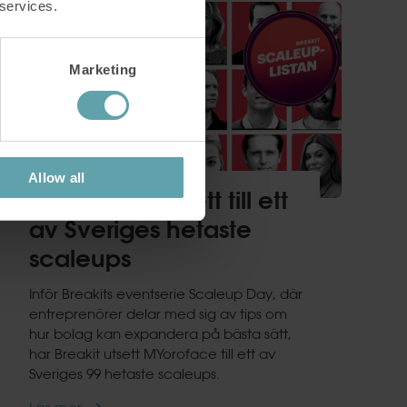
 services.
Marketing
Allow all
MYoroface utsett till ett
av Sveriges hetaste
scaleups
Inför Breakits eventserie Scaleup Day, där
entreprenörer delar med sig av tips om
hur bolag kan expandera på bästa sätt,
har Breakit utsett MYoroface till ett av
Sveriges 99 hetaste scaleups.