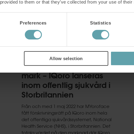
 provided to them or that they’ve collected from your use of their
Preferences
Statistics
Allow selection
MYoroface bryter ny
mark – IQoro lanseras
inom offentlig sjukvård i
Storbritannien
Från och med 1 maj 2022 har MYoroface
fått förskrivningsrätt på IQoro inom hela
det offentliga sjukvårdssystemet, National
Health Service (NHS), i Storbritannien. Det
totala värdet på den marknad där IQoro