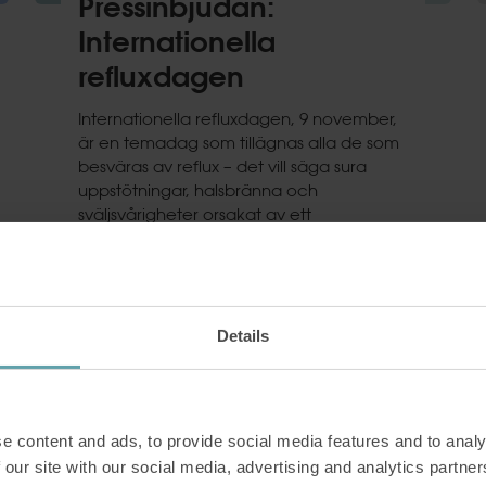
Pressinbjudan:
Internationella
refluxdagen
Internationella refluxdagen, 9 november,
är en temadag som tillägnas alla de som
besväras av reflux – det vill säga sura
uppstötningar, halsbränna och
sväljsvårigheter orsakat av ett
diafragmabråck. Refluxrelaterade besvär
drabbar minst 20 procent av
befolkningen i västvärlden. Ändå är det
ingenting som det pratas högt om och
mörkertalet är stort. Forskare menar att
Details
det
Läs mer
e content and ads, to provide social media features and to analy
 our site with our social media, advertising and analytics partn