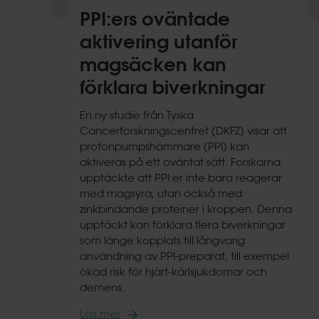
PPI:ers oväntade
aktivering utanför
magsäcken kan
förklara biverkningar
En ny studie från Tyska
Cancerforskningscentret (DKFZ) visar att
protonpumpshämmare (PPI) kan
aktiveras på ett oväntat sätt. Forskarna
upptäckte att PPI:er inte bara reagerar
med magsyra, utan också med
zinkbindande proteiner i kroppen. Denna
upptäckt kan förklara flera biverkningar
som länge kopplats till långvarig
användning av PPI-preparat, till exempel
ökad risk för hjärt-kärlsjukdomar och
demens.
Läs mer