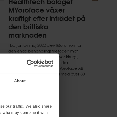
Healthtech bolaget
MYoroface växer
kraftigt efter inträdet på
den brittiska
marknaden
I början av maj 2022 blev IQoro, som är
den enda behandlingsmetoden mot
grundorsaken till reflux, utöver kirurgi,
förskrivningsbar på den brittiska
marknaden. Nu anställer MYoroface AB
och ökar sin personalstyrka med över 30
procent.
About
Läs mer
se our traffic. We also share
ers who may combine it with