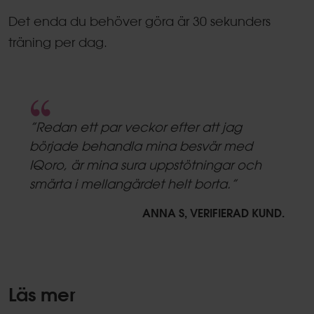
Det enda du behöver göra är 30 sekunders
träning per dag.
5.0
star
”Redan ett par veckor efter att jag
rating
började behandla mina besvär med
IQoro, är mina sura uppstötningar och
smärta i mellangärdet helt borta.”
ANNA S, VERIFIERAD KUND.
Läs mer