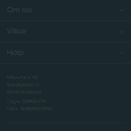
Om oss
Villkor
Hjälp
MYoroface AB
Sjötullsgatan 16
824 55 Hudiksvall
Org.nr. 556902-6791
VATnr: SE556902679101