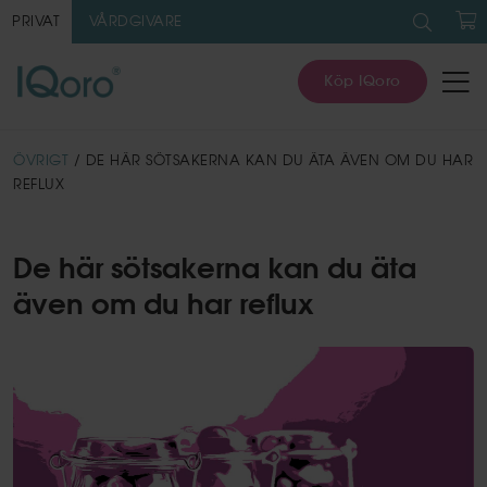
Sök
efter:
PRIVAT
VÅRDGIVARE
V
Köp IQoro
ÖVRIGT
/ DE HÄR SÖTSAKERNA KAN DU ÄTA ÄVEN OM DU HAR
REFLUX
De här sötsakerna kan du äta
även om du har reflux