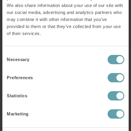
We also share information about your use of our site with
Att undvika de sämsta matvarorna för reflux och
our social media, advertising and analytics partners who
may combine it with other information that you’ve
att läsa vår lista över de bästa matvarorna för
provided to them or that they’ve collected from your use
reflux kan vara en bra början. Men dina
of their services.
vardagliga vanor kan också påverka.
Här är några saker du helst vill undvika:
Consent
Necessary
Selection
Stress
Äta nära inpå läggdags
Preferences
Äta och dricka för mycket
Statistics
Rökning
Marketing
Börja träna med IQoro
Om du vill bli av med din reflux måste du börja