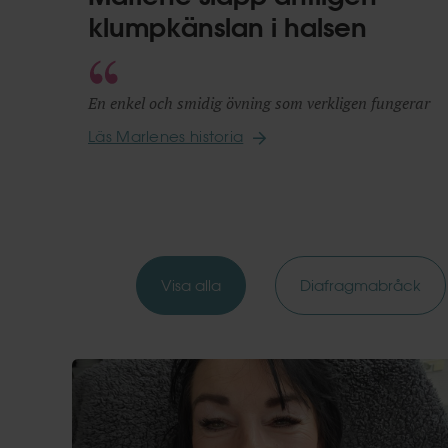
klumpkänslan i halsen
En enkel och smidig övning som verkligen fungerar
Läs Marlenes historia
Visa alla
Diafragmabråck