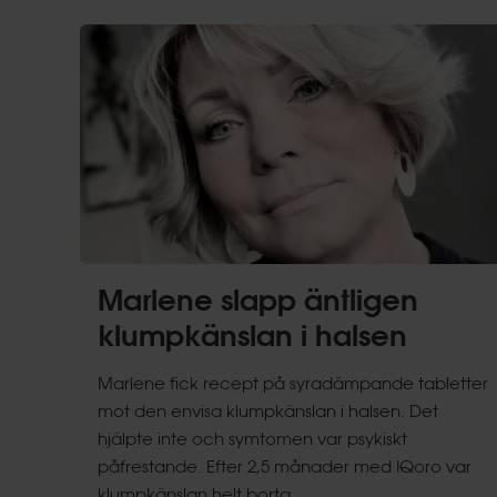
Marlene slapp äntligen
klumpkänslan i halsen
Marlene fick recept på syradämpande tabletter
mot den envisa klumpkänslan i halsen. Det
hjälpte inte och symtomen var psykiskt
påfrestande. Efter 2,5 månader med IQoro var
klumpkänslan helt borta.