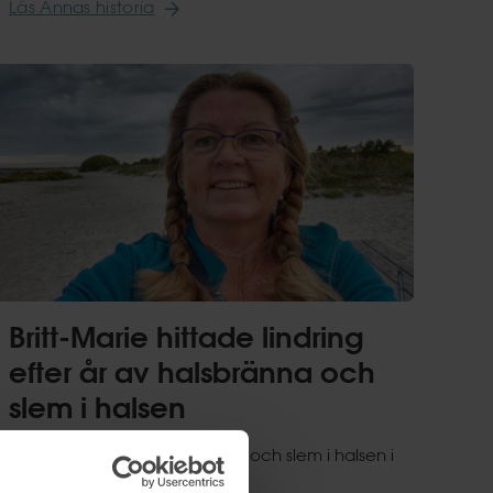
Läs Annas historia
Britt-Marie hittade lindring
efter år av halsbränna och
slem i halsen
Efter att ha lidit av halsbränna och slem i halsen i
många år, och utan att starka