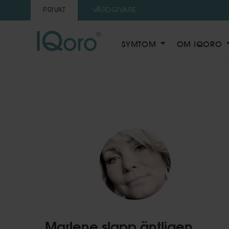
PRIVAT
VÅRDGIVARE
SYMTOM
OM IQORO
Marlene slapp äntligen