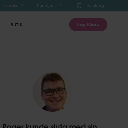
Svenska
Kundtjänst
Varukorg
Köp IQoro
BUTIK
Roger kunde sluta med sin