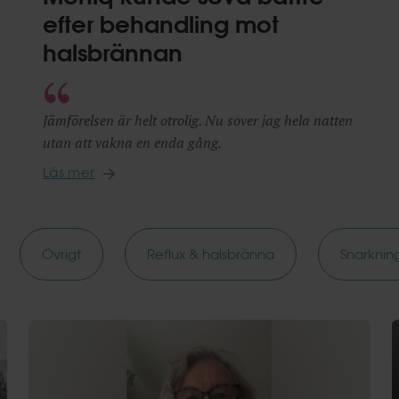
efter behandling mot
halsbrännan
Jämförelsen är helt otrolig. Nu sover jag hela natten
utan att vakna en enda gång.
Läs mer
Övrigt
Reflux & halsbränna
Snarkni