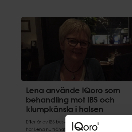
Lena använde IQoro som
behandling mot IBS och
klumpkänsla i halsen
Efter år av IBS-besvär och klumpkänsla i halsen
har Lena nu tränat med IQoro i sex månader