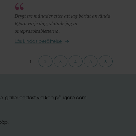
Drygt tre månader efter att jag börjat använda
IQoro varje dag, slutade jag ta
omeprazoltabletterna.
Läs Lindas berättelse
1
2
3
4
5
6
re, gäller endast vid köp på iqoro.com
köp.