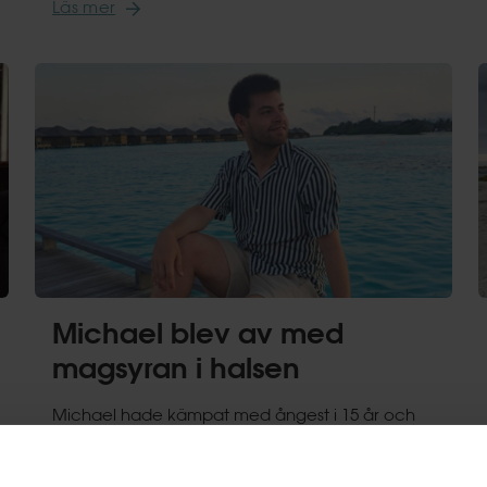
Läs mer
Michael blev av med
magsyran i halsen
Michael hade kämpat med ångest i 15 år och
upplevde en rad kroppsliga symtom, inklusive
magsyra i halsen och illamående. Han testade