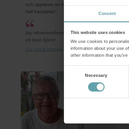
och upplever en tydlig förbättring. ”Det känns
helt fantastiskt”.
Consent
Jag rekommenderar verkligen, om man har besvär,
This website uses cookies
att testa IQoro!
We use cookies to personalis
information about your use of
Läs Lenas historia
other information that you’ve
Consent
Necessary
Selection