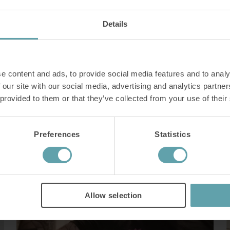
olika behandlingar utan framgång innan han
äntligen fann lindring med IQoro.
Details
Det är det bästa köpet - med stor marginal - jag
någonsin gjort i mitt liv.
e content and ads, to provide social media features and to analy
Läs Michaels historia
 our site with our social media, advertising and analytics partn
 provided to them or that they’ve collected from your use of their
Preferences
Statistics
Allow selection