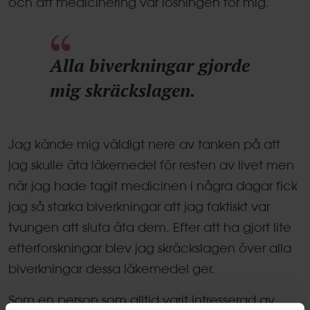
och att medicinering var lösningen för mig.
Alla biverkningar gjorde
mig skräckslagen.
Jag kände mig väldigt nere av tanken på att
jag skulle äta läkemedel för resten av livet men
när jag hade tagit medicinen i några dagar fick
jag så starka biverkningar att jag faktiskt var
tvungen att sluta äta dem. Efter att ha gjort lite
efterforskningar blev jag skräckslagen över alla
biverkningar dessa läkemedel ger.
Som en person som alltid varit intresserad av