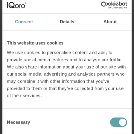
träning verkade det vettigt att om försvagade
muskler kunde vara problemet måste det finnas
ett sätt att stärka dem.
Consent
Details
About
Jag chansade med IQoro eftersom det fanns en
This website uses cookies
bra förklaring till varför det skulle fungera och
We use cookies to personalise content and ads, to
jag var redan bekant med konceptet
provide social media features and to analyse our traffic.
neuromuskulär adaption från min träning.
We also share information about your use of our site with
our social media, advertising and analytics partners who
Jag fick tillbaka mitt gamla liv
may combine it with other information that you’ve
provided to them or that they’ve collected from your use
Om vi spolar fram två månader så har jag slutat
of their services.
med all medicinering. Jag behöver inte ens ta
någonting man köper över disk och kan inte
Consent
beskriva hur fantastiskt det känns att kunna gå
Necessary
Selection
tillbaka till mitt gamla liv. Under fem månader