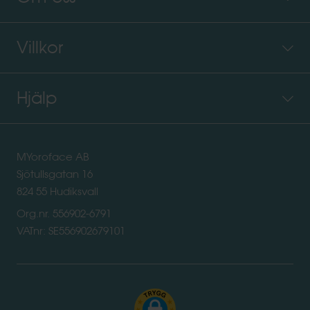
Villkor
Hjälp
MYoroface AB
Sjötullsgatan 16
824 55 Hudiksvall
Org.nr. 556902-6791
VATnr: SE556902679101