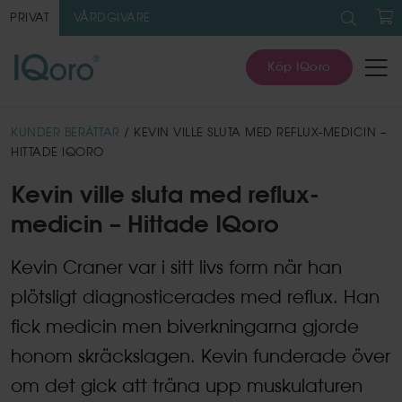
Sök
efter:
PRIVAT
VÅRDGIVARE
V
Köp IQoro
KUNDER BERÄTTAR
/ KEVIN VILLE SLUTA MED REFLUX-MEDICIN –
HITTADE IQORO
Kevin ville sluta med reflux-
medicin – Hittade IQoro
Kevin Craner var i sitt livs form när han
plötsligt diagnosticerades med reflux. Han
fick medicin men biverkningarna gjorde
honom skräckslagen. Kevin funderade över
om det gick att träna upp muskulaturen