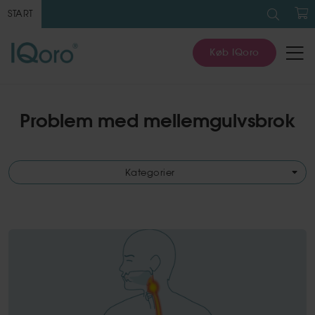
Søg
efter:
START
K
Køb IQoro
Problem med mellemgulvsbrok
Kategorier