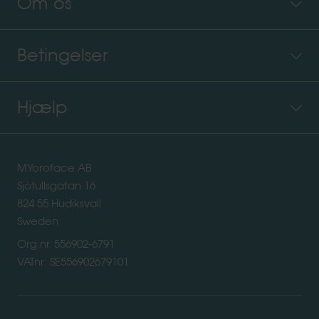
Om os
Betingelser
Hjælp
MYoroface AB
Sjötullsgatan 16
824 55 Hudiksvall
Sweden
Org.nr. 556902-6791
VATnr: SE556902679101