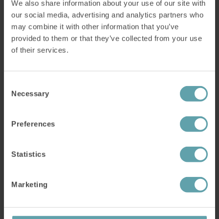
We also share information about your use of our site with
our social media, advertising and analytics partners who
Sejt slim i halsen og harken er almindelige
may combine it with other information that you’ve
symptomer, som mange mennesker lider af.
Her beskriver vi nogle almindelige årsager til
provided to them or that they’ve collected from your use
problemerne, og hvordan du kan slippe af
of their services.
med dem.
Læs mere
Consent
Necessary
Selection
Preferences
Statistics
Marketing