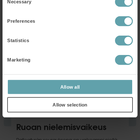
Necessary
ongelmia aivohalvauksen jälkeen voi tulla ja
Selection
miten osaa näistä ongelmista voi hoitaa
harjoittelemalla IQorolla.
Preferences
Lue lisää
Statistics
Marketing
Allow all
Allow selection
Ruoan nielemisvaikeus
Palleatyrän seurauksena on vaikeampi niellä