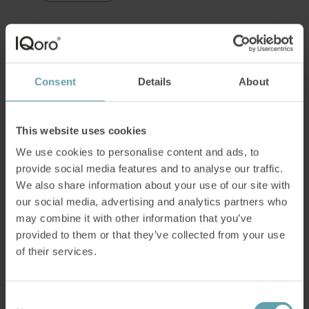
Consent
Details
About
This website uses cookies
We use cookies to personalise content and ads, to
provide social media features and to analyse our traffic.
We also share information about your use of our site with
Aivohalvaus – kansantauti
our social media, advertising and analytics partners who
may combine it with other information that you’ve
Aivohalvaus on yksi maailman yleisimmistä
provided to them or that they’ve collected from your use
kansantaudeista, ja sen voi saada minkä
of their services.
ikäisenä tahansa: niin vastasyntyneenä kuin
vanhuksena. Kerromme tällä sivulla, miten
aivohalvaus tapahtuu, miten
Consent
halvauskohtauksen voi todeta nopeasti, mitä