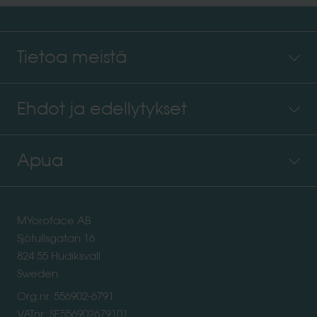
Tietoa meistä
Ehdot ja edellytykset
Apua
MYoroface AB
Sjötullsgatan 16
824 55 Hudiksvall
Sweden
Org.nr. 556902-6791
VATnr: SE556902679101