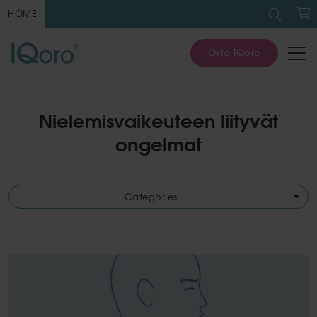
Search
for:
HOME
O
Osta IQoro
Nielemisvaikeuteen liityvät
ongelmat
Categories