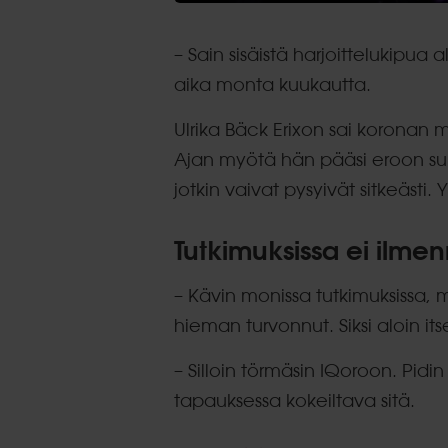
– Sain sisäistä harjoittelukipua
aika monta kuukautta.
Ulrika Bäck Erixon sai koronan m
Ajan myötä hän pääsi eroon su
jotkin vaivat pysyivät sitkeästi. Y
Tutkimuksissa ei ilme
– Kävin monissa tutkimuksissa, mu
hieman turvonnut. Siksi aloin its
– Silloin törmäsin IQoroon. Pidin
tapauksessa kokeiltava sitä.