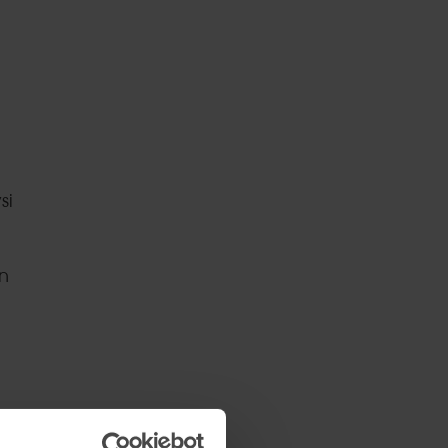
si
on