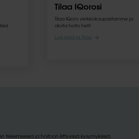
Tilaa IQorosi
Tilaa IQoro verkkokaupastamme ja
isiä
aloita hoito heti!
Lue lisää ja tilaa
tekemisessä ja hoitoon liittyvissä kysymyksissä.