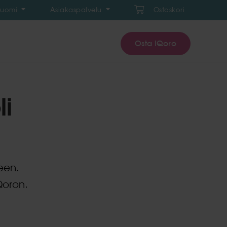
Suomi
Asiakaspalvelu
Ostoskori
Osta IQoro
li
een.
Qoron.