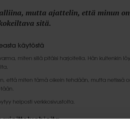
alliina, mutta ajattelin, että minun on
okeiltava sitä.
easta käytöstä
 varma, miten sillä pitäisi harjoitella. Hän kuitenkin löy
lta.
sään, että miten tämä oikein tehdään, mutta netissä 
etään.
löytyy helposti verkkosivustolta.
harjoitteluohjeita