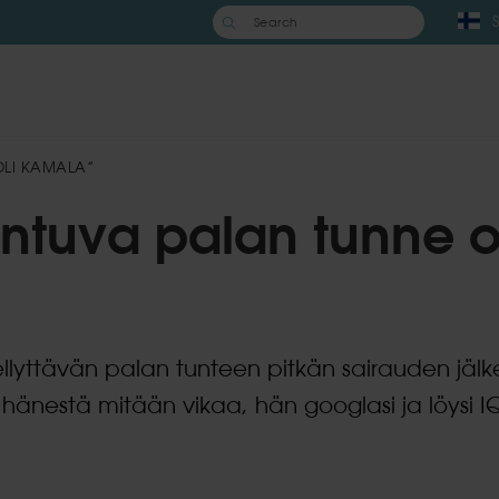
Search
for:
OLI KAMALA”
ntuva palan tunne o
ellyttävän palan tunteen pitkän sairauden jälk
 hänestä mitään vikaa, hän googlasi ja löysi I