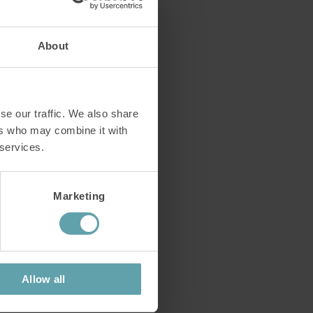
li
ässä
About
se our traffic. We also share
ers who may combine it with
 services.
Marketing
tuntuva
Allow all