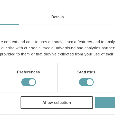
hän noudatti tarkasti harjoittelurutiinia. Hän harjoitte
den ajan, minkä jälkeen hän vähensi kahdesti päiv
Details
eluun.
ta IQorolla treenaamisesta ja muistin, että oireiden
 kauan.
e content and ads, to provide social media features and to analy
 our site with our social media, advertising and analytics partn
katosi
 provided to them or that they’ve collected from your use of their
kautta ennen kuin palan tunne kurkussani loppui.
Preferences
Statistics
atosi.
ä muita koronan aiheuttamia oireita, mutta kurkussa 
nista tekijöistä matkalla kohti arjen palautumista
Allow selection
isi minua, tai ainakin toivoin sitä. Ja sen se teki juuri