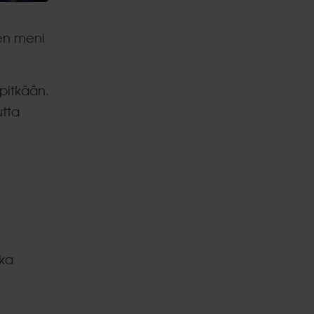
een meni
 pitkään.
utta
oka