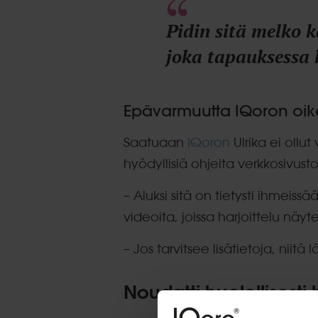
Pidin sitä melko k
joka tapauksessa k
Epävarmuutta IQoron oik
Saatuaan
IQoron
Ulrika ei ollut
hyödyllisiä ohjeita verkkosivusto
– Aluksi sitä on tietysti ihmeis
videoita, joissa harjoittelu näyt
– Jos tarvitsee lisätietoja, niitä 
Noudatti huolellisesti 