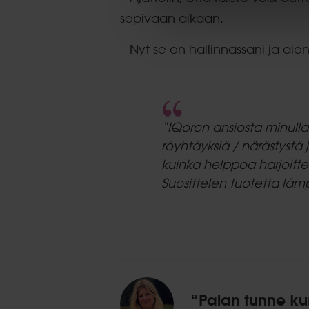
sopivaan aikaan.
– Nyt se on hallinnassani ja aion
“IQoron ansiosta minull
röyhtäyksiä / närästystä
kuinka helppoa harjoittel
Suosittelen tuotetta lämpim
“Palan tunne ku