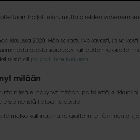
 aloitettuani harjoittelun, mutta oireiden vähenemis
aaliskuussa 2020. Hän sairastui vakavasti, ja se kesti
urimmasta osasta sairauden aiheuttamia oireita, m
ksi niistä oli
palan tunne kurkussa
.
nnyt mitään
tta niissä ei näkynyt mitään, paitsi että kurkkuni oli
e etsiä netistä tietoa hoidoista.
 sitä melko kalliina, mutta ajattelin, että minun on j