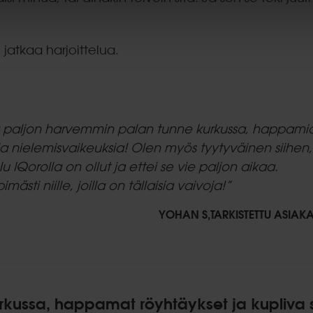
 jatkaa harjoittelua.
5.0
star
a paljon harvemmin palan tunne kurkussa, happami
rating
 ja nielemisvaikeuksia! Olen myös tyytyväinen siihen,
u IQorolla on ollut ja ettei se vie paljon aikaa.
ästi niille, joilla on tällaisia vaivoja!”
YOHAN S,TARKISTETTU ASIAK
rkussa, happamat röyhtäykset ja kupliva s