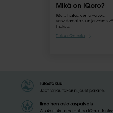
Mikä on IQoro?
IQoro hoitaa useita vaivoja
vahvistamalla suun ja vatsan väl
lihaksia.
Tietoa IQorosta
Tulostakuu
Saat rahasi takaisin, jos et parane.
Ilmainen asiakaspalvelu
Asiakastukemme auttaa IQoro-tilauksen 