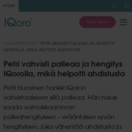
Search
for:
HOME
O
Osta IQoro
ASIAKASTARINAT
/ PETRI VAHVISTI PALLEAA JA HENGITYS
IQOROLLA, MIKÄ HELPOTTI AHDISTUSTA
Petri vahvisti palleaa ja hengitys
IQorolla, mikä helpotti ahdistusta
Petri Huovinen hankki IQoron
vahvistaakseen sillä palleaa. Hän halusi
saada voimakkaamman
palleahengityksen – eräänlaisen syvän
hengityksen, joka vähentää ahdistusta ja