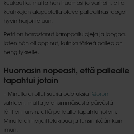
kuukautta, mutta hän huomasi jo varhain, että
keuhkojen alapuolella oleva pallealihas reagoi
hyvin harjoitteluun.
Petri on harrastanut kamppailulajeja ja joogaa,
joten hän oli oppinut, kuinka tärkeä pallea on
hengitykselle.
Huomasin nopeasti, että pallealle
tapahtui jotain
– Minulla ei ollut suuria odotuksia
IQoron
suhteen, mutta jo ensimmäisestä päivästä
lähtien tunsin, että pallealle tapahtui jotain.
Minulla oli harjoittelukipua ja tunsin ikään kuin
imun.