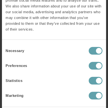
provide social media features and to analyse our traffic.
We also share information about your use of our site with
maksa sairaudella.
our social media, advertising and analytics partners who
may combine it with other information that you’ve
provided to them or that they’ve collected from your use
Vaikka vaivat aiheuttivat ongelmia päivittäisessä
of their services.
elämässä, Petri ei koskaan ajatellut hakevansa
apua niihin.
Consent
Necessary
Selection
– Se ei ollut koskaan tullut mieleeni. En uskonut,
että asialle voisi tehdä jotain, ennen kuin kuulin
Preferences
IQorosta.
– Mutta jos asialle voi tehdä jotain, siihen on
Statistics
vain käytettävä aikaa, koska niinhän se on, että
voit joko panostaa terveyteen tai maksaa
Marketing
sairaudella.