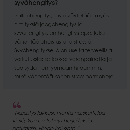
syvähengitys?
Palleahengitys, josta käytetään myös
nimityksiä joogahengitys ja
syvähengitys, on hengitystapa, joka
vähentää ahdistusta ja stressiä.
Syvähengityksellä on useita terveellisiä
vaikutuksia: se laskee verenpainetta ja
saa sydämen lyömään hitaammin,
mikä vähentää kehon stressihormoneja.
5.0
star
“Närästys lakkasi. Pientä narskuttelua
rating
vielä, kun en tehnyt harjoituksia
päivittäin. Hieno keksintö.”