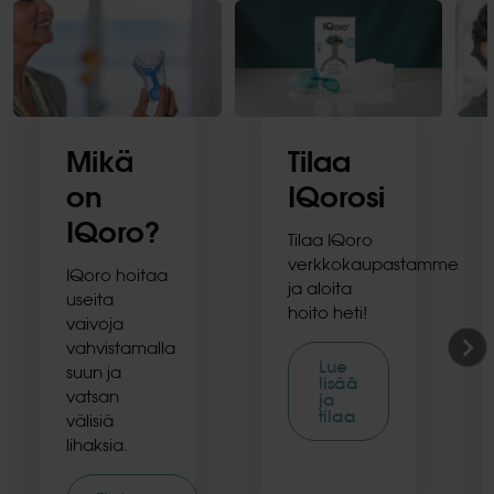
Mikä
Tilaa
on
IQorosi
IQoro?
Tilaa IQoro
verkkokaupastamme
IQoro hoitaa
ja aloita
useita
hoito heti!
vaivoja
vahvistamalla
Lue
suun ja
lisää
vatsan
ja
tilaa
välisiä
lihaksia.