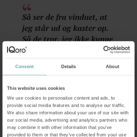
Så ser de fra vinduet, at
jeg står ud og kaster op.
Så de tror, jeg ikke kunne
tåle maden.
Consent
Details
About
Korlederen var startet med IQoro
Moniq så først annoncer for IQoro på Facebook,
This website uses cookies
men det var først, da hun hørte, at hendes
We use cookies to personalise content and ads, to
provide social media features and to analyse our traffic.
korleder brugte det, at hun for alvor blev
We also share information about your use of our site with
nysgerrig.
our social media, advertising and analytics partners who
may combine it with other information that you’ve
provided to them or that they’ve collected from your use