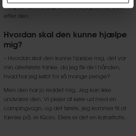
– Og så tænkte jeg, at nu skal jeg sende bud
efter den.
Hvordan skal den kunne hjælpe
mig?
– Hvordan skal den kunne hjælpe mig, det var
min allerførste tanke, da jeg fik de i hånden,
hvad har jeg købt for så mange penge?
Men den har jo reddet mig. Jeg kan ikke
undvære den. Vi plejer at køre ud med en
campingvogn, og det første, jeg kommer til at
tænke på, er IQoro. Ellers er det en katastrofe.