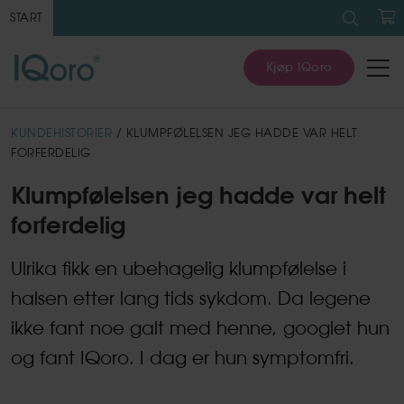
Søk
etter:
START
H
Kjøp IQoro
KUNDEHISTORIER
/ KLUMPFØLELSEN JEG HADDE VAR HELT
FORFERDELIG
Klumpfølelsen jeg hadde var helt
forferdelig
Ulrika fikk en ubehagelig klumpfølelse i
halsen etter lang tids sykdom. Da legene
ikke fant noe galt med henne, googlet hun
og fant IQoro. I dag er hun symptomfri.