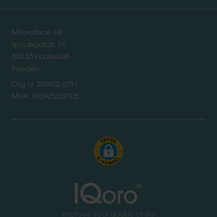
MYoroface AB
Sjötullsgatan 16
824 55 Hudiksvall
Sweden
Org.nr. 556902-6791
MVA: NO925352705
Improve your quality of life