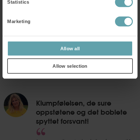
Statistics
5.0
Marketing
star
«Ble raskt bedre! Så deilig å slippe
rating
klumpen i halsen og ikke måtte harke
Allow all
hele tiden!»
SUSANNA A, VERIFISERT KUNDE.
Allow selection
Klumpfølelsen, de sure
oppstøtene og det boblete
spyttet forsvant!