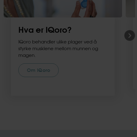
Hva er IQoro?
IQoro behandler ulike plager ved å
styrke musklene mellom munnen og
magen.
Om IQoro