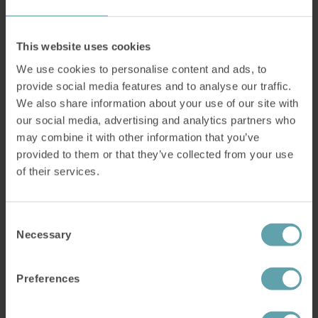
Plutselig forsvant klumpfølelsen
– Jeg tror det tok seks til sju måneder før
This website uses cookies
klumpfølelsen forsvant.
We use cookies to personalise content and ads, to
provide social media features and to analyse our traffic.
– Men så forsvant den plutselig.
We also share information about your use of our site with
I dag har Ulrika fortsatt andre symptomer fra
our social media, advertising and analytics partners who
may combine it with other information that you’ve
tiden med covid, men klumpfølelsen er borte –
provided to them or that they’ve collected from your use
en brikke i puslespillet på veien til tilbake til en
of their services.
normal hverdag igjen etter sykdommen.
– Jeg trodde det ville hjelpe meg, eller i det
Consent
Necessary
minste håpet jeg på det. Og det gjorde det
Selection
absolutt.
Preferences
– Nå har jeg klumpfølelsen under kontroll, og jeg
kommer til å fortsette å trene.