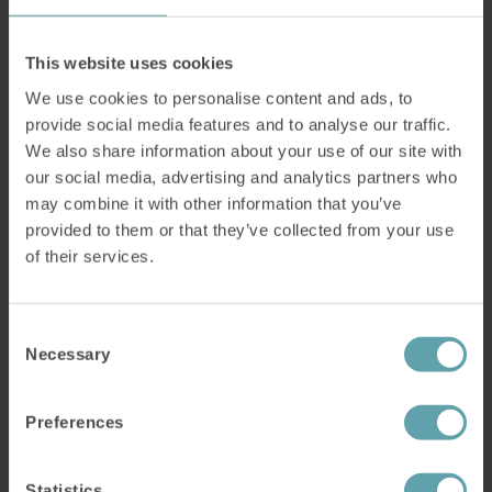
Alles, was ich sagen
kann, ist, dass dieses
This website uses cookies
Gerät funktioniert
We use cookies to personalise content and ads, to
provide social media features and to analyse our traffic.
We also share information about your use of our site with
our social media, advertising and analytics partners who
Sechs Monate später kann ich nicht
may combine it with other information that you’ve
beschreiben, wie fantastisch dieses Gerät ist. Ich
provided to them or that they’ve collected from your use
nehme jetzt nur noch 10 mg Omeprazol täglich
of their services.
und werde es bald auf jeden zweiten Tag
reduzieren und hoffentlich ganz absetzen. Ich
Consent
nehme kein Calciumcarbonat mehr. Ich habe
Necessary
Selection
keine schweren Magenschmerzen mehr, ich
habe jetzt nur noch selten
Preferences
Verdauungsbeschwerden, und ich habe keine
nächtlichen
sauren Aufstoßen
mehr. Ein
Statistics