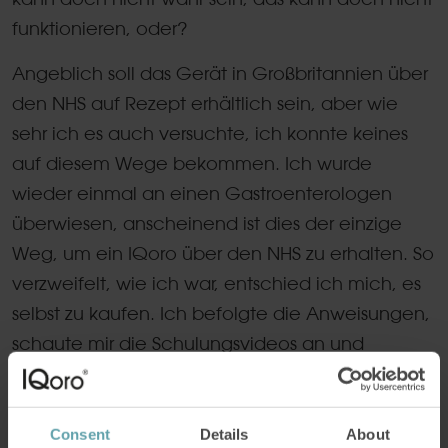
funktionieren, oder?
Angeblich soll das Gerät in Großbritannien über
den NHS auf Rezept erhältlich sein, aber wie
sehr ich es auch versuchte, ich konnte keines
auf diesem Wege bekommen. Ich wurde
wieder einmal an einen Gastroenterologen
überwiesen, anscheinend ist dies der einzige
Weg, um ein IQoro über den NHS zu erhalten. So
verzweifelt, wie ich war, entschied ich mich, es
selbst zu kaufen. Ich befolgte die Anweisungen,
schaute mir die Schulungsvideos an und
begann, IQoro dreimal täglich zu benutzen.
Consent
Details
About