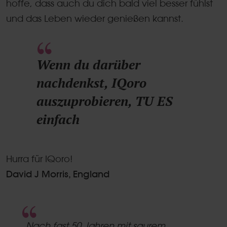
hoffe, dass auch du dich bald viel besser fühlst
und das Leben wieder genießen kannst.
Wenn du darüber
nachdenkst, IQoro
auszuprobieren, TU ES
einfach
Hurra für IQoro!
David J Morris, England
5.0
star
„Nach fast 50 Jahren mit saurem