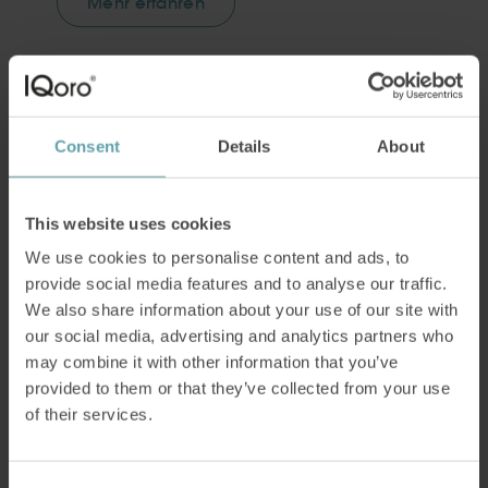
Mehr erfahren
Consent
Details
About
This website uses cookies
We use cookies to personalise content and ads, to
provide social media features and to analyse our traffic.
We also share information about your use of our site with
Schnarchen – Ursachen
our social media, advertising and analytics partners who
und
may combine it with other information that you’ve
provided to them or that they’ve collected from your use
Behandlungsmöglichkeiten
of their services.
Schnarchen ist ein häufiges Problem, das
sowohl bei Ihnen als auch bei der Person, mit