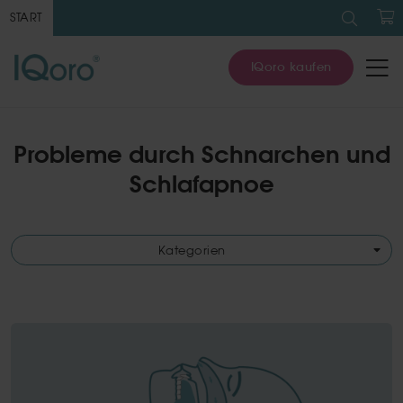
Suche
nach:
START
W
IQoro kaufen
Probleme durch Schnarchen und
Schlafapnoe
Kategorien