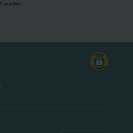
gt wurden.
r
n