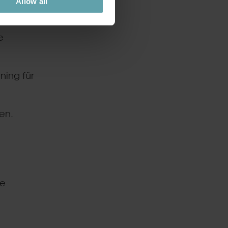
Allow all
delt
e
ning für
en.
de