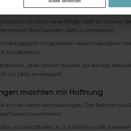
Allow selection
iner Lösung, die die Ursache behan
g begann ich nach einer Möglichkeit zu suchen, di
nter meinen Beschwerden aktiv zu verbessern.
s Trainingsgerät mit gezieltem neuromuskulärem Trai
 Schluckbereich.
 trainieren. Jede Einheit dauerte nur wenige Sekund
h ich blieb konsequent.
ungen machten mir Hoffnung
 ich die ersten Veränderungen. Das Brennen wur
 verschwand zunehmend.
tabiler und belastbarer an. Ich konnte endlich wieder