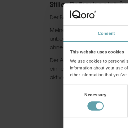
Stiller Reflux beeint
Der Besuch beim HNO-Arzt brach
Meine Speiseröhre war deutlich
Consent
unbedingt klassisches Sodbrenne
ohne dass ich es wirklich bemer
This website uses cookies
Der Arzt erklärte mir, dass ic
We use cookies to personalis
information about your use of
einnehmen müsste. Das fiel mir 
other information that you’ve
aktiv etwas zu verändern, stat
Consent
Necessary
Selection
„Mein HNO-Arzt b
vollständig abgehe