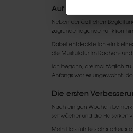
Auf der Suche nach e
Neben der ärztlichen Begleitun
zugrunde liegende Funktion hi
Dabei entdeckte ich ein kleine
die Muskulatur im Rachen- und
Ich begann, dreimal täglich zu
Anfangs war es ungewohnt, doc
Die ersten Verbesser
Nach einigen Wochen bemerkte
schwächer und die Heiserkeit
Mein Hals fühlte sich stärker, s