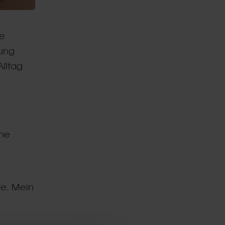
ne
sung
Alltag
ine
e. Mein