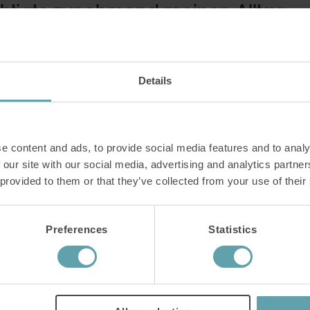
rächtigte zunehmend meinen Alltag
te schließlich Klarheit, aber auch Sorge.
 gerötet und entzündet. Die Ursache war Reflux. Ni
Details
n, sondern eher ein stiller Reflux, der mich belaste
kte.
h vermutlich langfristig säurehemmende Medikamente
e content and ads, to provide social media features and to analy
 our site with our social media, advertising and analytics partn
schwer zu akzeptieren. Ich wollte einen Weg finden
 provided to them or that they’ve collected from your use of their
t nur Symptome zu unterdrücken.
Preferences
Statistics
estätigte, dass die Entzündung
ilt war.“