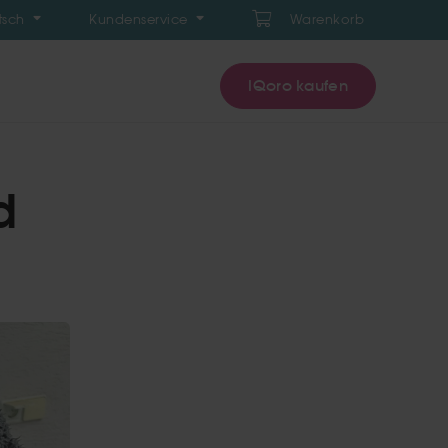
tsch
Kundenservice
Warenkorb
IQoro kaufen
d