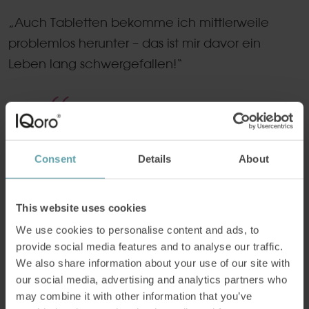
„Auch Tabletten bekomme ich mittlerweile
problemlos herunter – das ist mir davor ein
Leben lang schwergefallen!“
Lieber in die Gesundheit
investieren als weiter vor
Consent
Details
About
sich hin leiden.
This website uses cookies
Obwohl die Symptome im Alltag für Probleme
We use cookies to personalise content and ads, to
provide social media features and to analyse our traffic.
sorgten, kam es Petri nie in den Sinn, sich Hilfe zu
We also share information about your use of our site with
suchen.
our social media, advertising and analytics partners who
may combine it with other information that you’ve
„Ich bin einfach nicht auf die Idee gekommen,