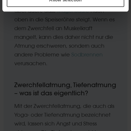
wird zum Einatmen benötigt, verhindert
aber auch, dass
Magensäure
nach
oben in die Speiseröhre steigt. Wenn es
dem Zwerchfell an Muskelkraft
mangelt, kann dies daher nicht nur die
Atmung erschweren, sondern auch
andere Probleme wie
Sodbrennen
verursachen.
Zwerchfellatmung, Tiefenatmung
– was ist das eigentlich?
Mit der Zwerchfellatmung, die auch als
Yoga- oder Tiefenatmung bezeichnet
wird, lassen sich Angst und Stress