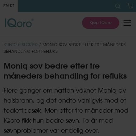
Søk
etter:
START
H
Kjøp IQoro
KUNDEHISTORIER
/ MONIQ SOV BEDRE ETTER TRE MÅNEDERS
BEHANDLING FOR REFLUKS
Moniq sov bedre etter tre
måneders behandling for refluks
Flere ganger om natten våknet Moniq av
halsbrann, og det endte vanligvis med et
toalettbesøk. Men etter tre måneder med
IQoro fikk hun bedre søvn. To år med
søvnproblemer var endelig over.