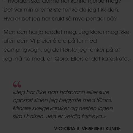
– Hvordan skal denne her kunne hjelpe meg?
Det var min aller første tanke da jeg fikk den.
Hva er det jeg har brukt så mye penger på?
Men den har jo reddet meg. Jeg klarer meg ikke
uten den. Vi pleier å dra på tur med
campingvogn, og det første jeg tenker på at
jeg må ha med, er IQoro. Ellers er det katastrofe.
5.0
star
«Jeg har ikke hatt halsbrann eller sure
rating
oppstøt siden jeg begynte med IQoro.
Mindre svelgevansker og nesten ingen
slim i halsen. Jeg er veldig fornøyd.»
VICTORIA R, VERIFISERT KUNDE