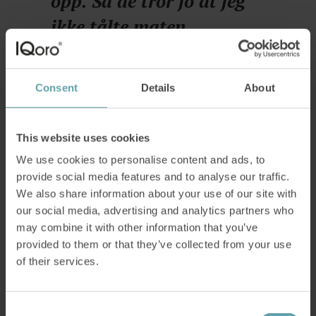
opp. Så de tror jo at jeg
ikke tålte maten.
Dirigenten i koret hadde begynt
Consent
Details
About
med IQoro
Moniq så først annonser for IQoro på Facebook,
This website uses cookies
men det var ikke før hun hørte at kordirigenten
We use cookies to personalise content and ads, to
provide social media features and to analyse our traffic.
hennes brukte det, at hun ble ordentlig
We also share information about your use of our site with
nysgjerrig.
our social media, advertising and analytics partners who
may combine it with other information that you’ve
provided to them or that they’ve collected from your use
Og da tenkte jeg, nå skal
of their services.
jeg bestille en.
Consent