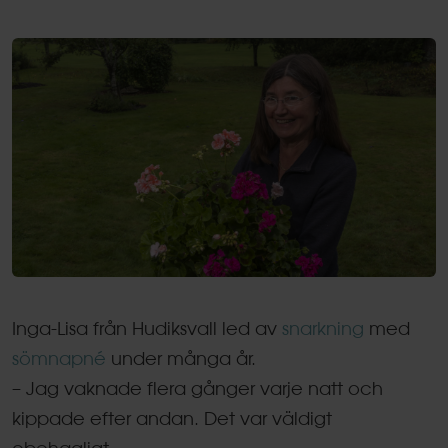
Inga-Lisa från Hudiksvall led av
snarkning
med
sömnapné
under många år.
– Jag vaknade flera gånger varje natt och
kippade efter andan. Det var väldigt
obehagligt.