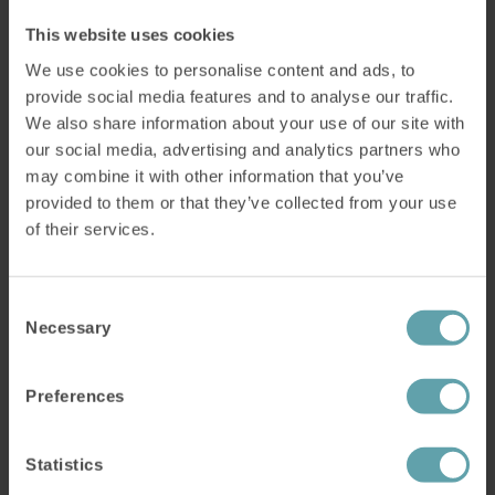
Det var en enorm lättnad och jag kände hur
This website uses cookies
den dagliga tröttheten avtog successivt med
We use cookies to personalise content and ads, to
tiden.
provide social media features and to analyse our traffic.
We also share information about your use of our site with
Sedan dess har Inga-Lisa inte varit på något
our social media, advertising and analytics partners who
sömnlabb för förnyad mätning.
may combine it with other information that you’ve
– Nej, det har inte funnits någon anledning till
provided to them or that they’ve collected from your use
of their services.
det eftersom jag upplever en permanent
förbättring. Jag har varken
problem med
snarkning
eller sömnapné längre.
Consent
Necessary
Selection
Jag vill verkligen varmt
Preferences
rekommendera IQoro till
Statistics
alla.