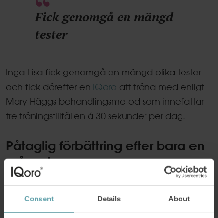
Fick genomgå en mängd
tester
Inga-Lisa fick genomgå en mängd olika tester
och fick därefter en
IQoro
att träna med enligt
Mary Häggs behandlingsmetod som innefattar
tre träningstillfällen á 30 sekunder per dag.
Påtaglig förbättring efter bara en
månad
– Det tog nog bara en månad – om ens det –
innan jag märkte en påtaglig förbättring. Jag
Consent
Details
About
vaknade inte längre och kippade efter andan.