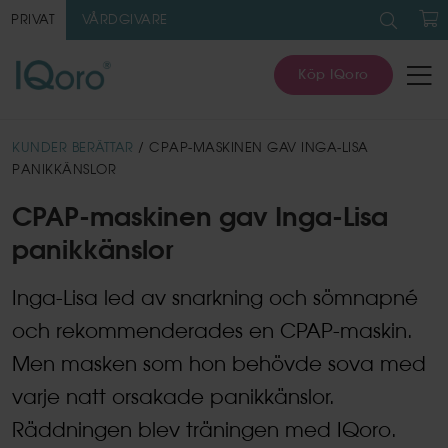
Sök
efter:
PRIVAT
VÅRDGIVARE
V
Köp IQoro
KUNDER BERÄTTAR
/ CPAP-MASKINEN GAV INGA-LISA
PANIKKÄNSLOR
CPAP-maskinen gav Inga-Lisa
panikkänslor
Inga-Lisa led av snarkning och sömnapné
och rekommenderades en CPAP-maskin.
Men masken som hon behövde sova med
varje natt orsakade panikkänslor.
Räddningen blev träningen med IQoro.