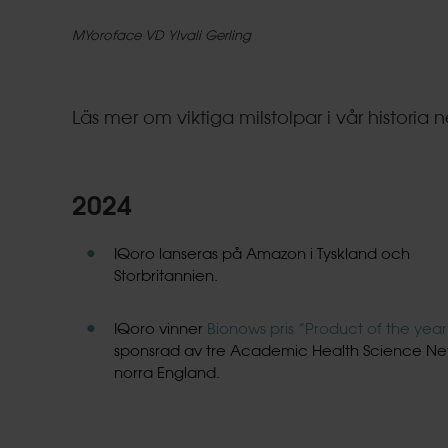
MYoroface VD Ylvali Gerling
Läs mer om viktiga milstolpar i vår historia 
2024
IQoro lanseras på Amazon i Tyskland och
Storbritannien.
IQoro vinner
Bionows pris ”Product of the year
sponsrad av tre Academic Health Science Net
norra England.