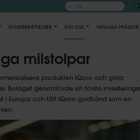
Sök
efter:
KUNDBERÄTTELSER
OM OSS
VANLIGA FRÅGOR
iga milstolpar
mmersialisera produkten IQoro och göra
er. Bolaget genomförde sin första investering
ut i Europa och fått IQoro godkänd som en
nien.