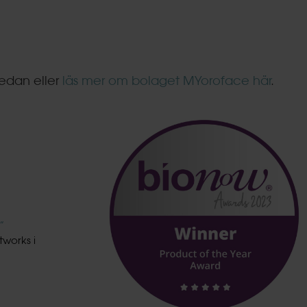
nedan eller
läs mer om bolaget MYoroface här
.
”
works i