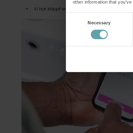
other information that you’ve
Vi har släppt en app som hjälper våra kunder a
Consent
Necessary
Selection