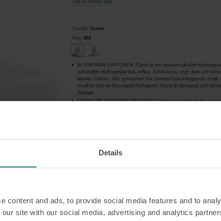
n av 2023.
Details
e content and ads, to provide social media features and to analy
art hjälpmedel i Storbritannien. Det betyder att britterna nu ka
 our site with our social media, advertising and analytics partn