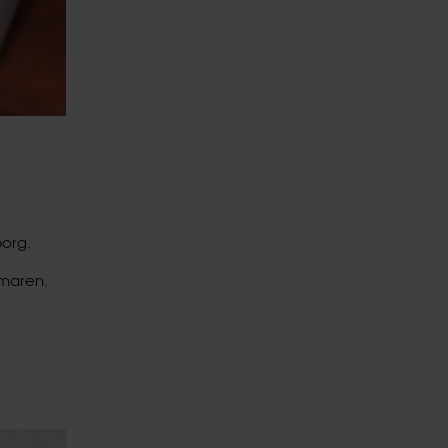
borg.
mmaren.