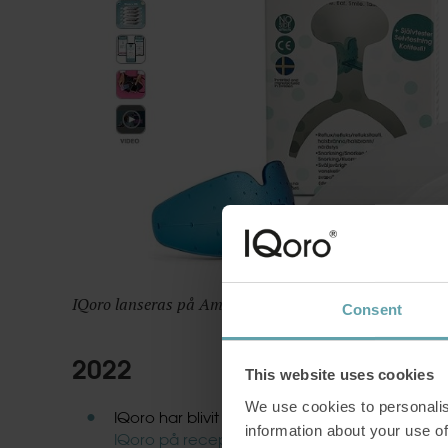
IQoro lanseras på Amazon i Sverige under andra halva
Consent
2022
This website uses cookies
We use cookies to personalis
IQoro har blivit godkänd som ett förskrivningsb
information about your use of
IQoro på recept
!