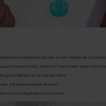
kompetenta medarbetare på våra kontor i Hudiksvall och Göte
läpps på danska, norska, finska och tyska under våren och so
ngarna tillbaka om du inte blir bättre!
erad. (UK National Health Service)
105kvm) inom Sahlgrenska Science Park.