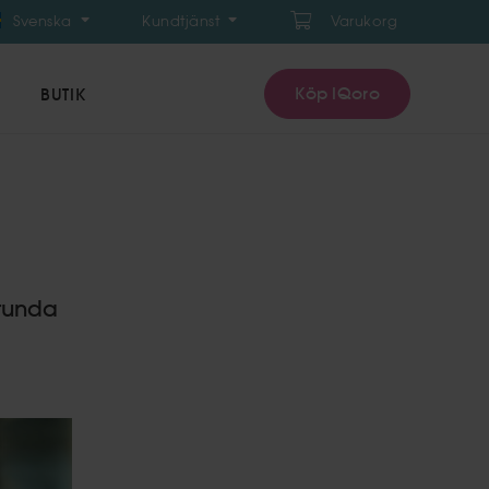
Svenska
Kundtjänst
Varukorg
Köp IQoro
BUTIK
srunda