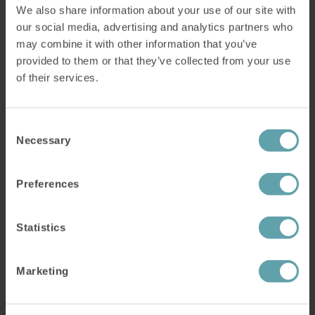
We also share information about your use of our site with
Det har nu gått dryga tre månader sedan Jimmy
our social media, advertising and analytics partners who
Johansson i Sala började träna med IQoro, och
may combine it with other information that you’ve
både Jimmy själv och hans närmaste omgivning
provided to them or that they’ve collected from your use
har redan märkt resultat.
of their services.
– Det har gått över förväntan! Trots att han har
Consent
en tid kvar av den rekommenderade
Necessary
Selection
behandlingstiden har både käk- och
ansiktsmuskulaturen blivit starkare. Ansiktet är
Preferences
mer symmetriskt och Jimmy hamstrar inte längre
mat i vänstra kinden som förut.
Statistics
Marketing
En period avtog
dreglingen helt. Det var