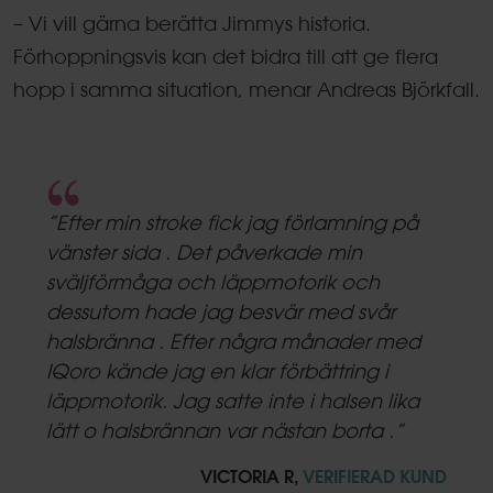
– Vi vill gärna berätta Jimmys historia.
Förhoppningsvis kan det bidra till att ge flera
hopp i samma situation, menar Andreas Björkfall.
5.0
star
”Efter min stroke fick jag förlamning på
rating
vänster sida . Det påverkade min
sväljförmåga och läppmotorik och
dessutom hade jag besvär med svår
halsbränna . Efter några månader med
IQoro kände jag en klar förbättring i
läppmotorik. Jag satte inte i halsen lika
lätt o halsbrännan var nästan borta .”
VICTORIA R,
VERIFIERAD KUND