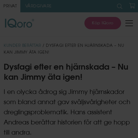
Sök
efter:
PRIVAT
VÅRDGIVARE
V
Köp IQoro
KUNDER BERÄTTAR
/ DYSFAGI EFTER EN HJÄRNSKADA – NU
KAN JIMMY ÄTA IGEN!
Dysfagi efter en hjärnskada – Nu
kan Jimmy äta igen!
I en olycka ådrog sig Jimmy hjärnskador
som bland annat gav sväljsvårigheter och
dreglingsproblematik. Hans assistent
Andreas berättar historien för att ge hopp
till andra.