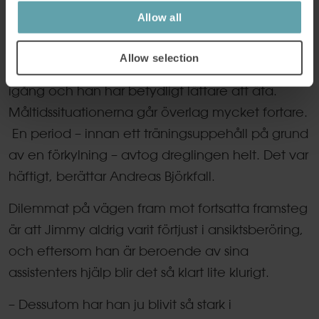
häftigt!
Allow all
Allow selection
– Både svälj- och tuggförmågan har triggats
igång och han har betydligt lättare att äta.
Måltidssituationerna går överlag mycket fortare.
En period – innan ett träningsuppehåll på grund
av en förkylning – avtog dreglingen helt. Det var
häftigt, berättar Andreas Björkfall.
Dilemmat på vägen fram mot fortsatta framsteg
är att Jimmy aldrig varit förtjust i ansiktsberöring,
och eftersom han är beroende av sina
assistenters hjälp blir det så klart lite klurigt.
– Dessutom har han ju blivit så stark i