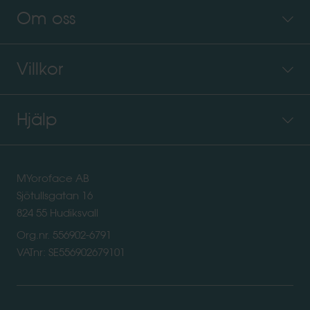
Om oss
Villkor
Hjälp
MYoroface AB
Sjötullsgatan 16
824 55 Hudiksvall
Org.nr. 556902-6791
VATnr: SE556902679101