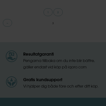
Sidnumrering
1
2
för
←
3
inlägg
Resultatgaranti
Pengarna tillbaka om du inte blir bättre,
gäller endast vid köp på iqoro.com
Gratis kundsupport
Vi hjälper dig både före och efter ditt köp.