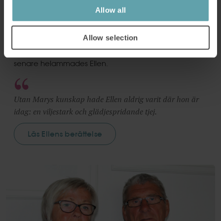
Syndrom
Allow all
När Ellen föddes med Downs Syndrom var föräldrarna
Allow selection
fast beslutna att amma henne. Både sug- och
sväljsvårigheterna tränades bort och fyra månader
senare helammades Ellen.
Utan Marys kunskap hade Ellen aldrig varit där hon är
idag: en viljestark och glädjespridande tjej.
Läs Ellens berättelse