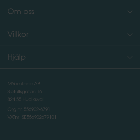
Om oss
Villkor
Hjälp
MYoroface AB
Sjötullsgatan 16
824 55 Hudiksvall
Org.nr. 556902-6791
VATnr: SE556902679101